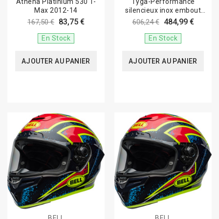
Athena Platinium 530 T-
Tyga-Performance
Max 2012-14
silencieux inox embout
carbone, Honda...
83,75 €
484,99 €
167,50 €
606,24 €
En Stock
En Stock
AJOUTER AU PANIER
AJOUTER AU PANIER
BELL
BELL