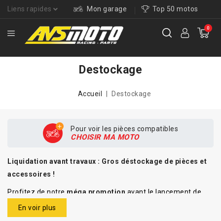
Liens rapides
Mon garage
Top 50 motos
0
Destockage
Accueil
Destockage
Pour voir les pièces compatibles
CHOISIR MA MOTO
Liquidation avant travaux : Gros déstockage de pièces et
accessoires !
Profitez de notre
méga promotion
avant le lancement de
nos travaux de rénovation ! Nous organisons une
liquidation
En voir plus
massive
de nos stocks avec des réductions exceptionnelles