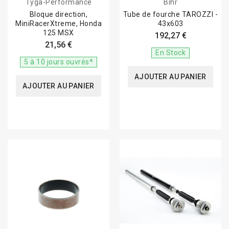
Tyga-Performance
Bihr
Bloque direction,
Tube de fourche TAROZZI -
MiniRacerXtreme, Honda
43x603
125 MSX
192,27 €
21,56 €
En Stock
5 à 10 jours ouvrés*
AJOUTER AU PANIER
AJOUTER AU PANIER