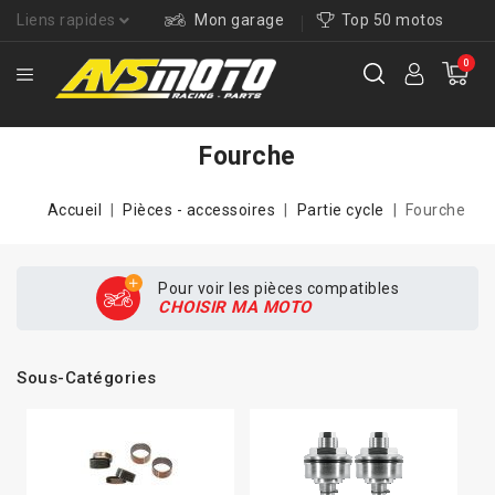
Liens rapides
Mon garage
Top 50 motos
0
Fourche
Accueil
Pièces - accessoires
Partie cycle
Fourche
Pour voir les pièces compatibles
CHOISIR MA MOTO
Sous-Catégories