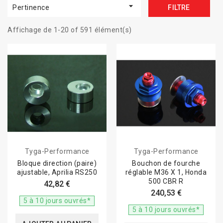

Pertinence
FILTRE
Affichage de 1-20 of 591 élément(s)
Tyga-Performance
Tyga-Performance
Bloque direction (paire)
Bouchon de fourche
ajustable, Aprilia RS250
réglable M36 X 1, Honda
500 CBR R
42,82 €
240,53 €
5 à 10 jours ouvrés*
5 à 10 jours ouvrés*