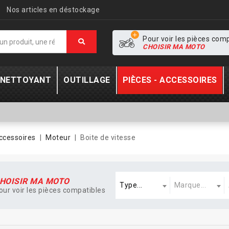
Nos articles en déstockage
Pour voir les pièces com
CHOISIR MA MOTO
- NETTOYANT
OUTILLAGE
PIÈCES - ACCESSOIRES
accessoires
Moteur
Boite de vitesse
Type
Marque
A
HOISIR MA MOTO
Type...
Marque...
our voir les pièces compatibles