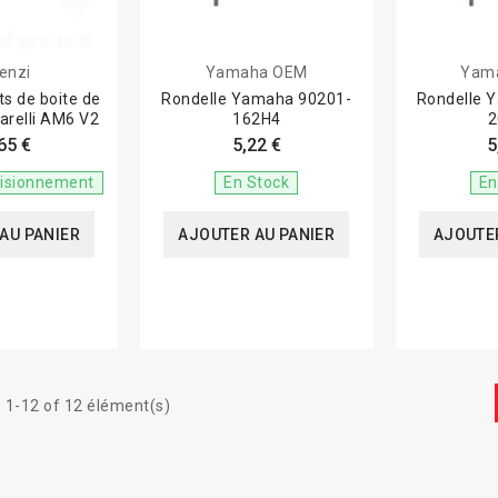
enzi
Yamaha OEM
Yam
ts de boite de
Rondelle Yamaha 90201-
Rondelle 
narelli AM6 V2
162H4
2
65 €
5,22 €
5
visionnement
En Stock
En
AU PANIER
AJOUTER AU PANIER
AJOUTER
 1-12 of 12 élément(s)