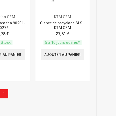
aha OEM
KTM OEM
Yamaha 90201-
Clapet de recyclage SLS -
0276
KTM OEM
,78 €
27,81 €
 Stock
5 à 10 jours ouvrés*
 AU PANIER
AJOUTER AU PANIER
1