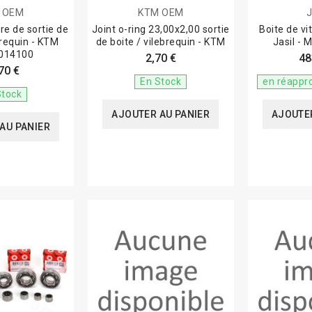
 OEM
KTM OEM
re de sortie de
Joint o-ring 23,00x2,00 sortie
Boite de v
brequin - KTM
de boite / vilebrequin - KTM
Jasil - 
014100
2,70 €
48
70 €
En Stock
en réappr
Stock
AJOUTER AU PANIER
AJOUTER
AU PANIER