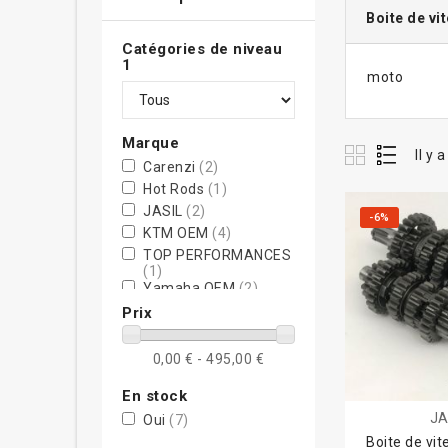
Boite de vi
Catégories de niveau
1
moto
Marque
Il y 
Carenzi
(2)
Hot Rods
(1)
JASIL
(2)
-6%
KTM OEM
(4)
TOP PERFORMANCES
(1)
Yamaha OEM
(2)
Prix
0,00 € - 495,00 €
En stock
JA
Oui
(7)
Boite de vit