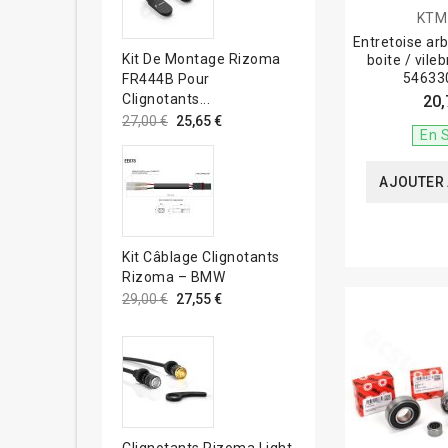
KTM
Entretoise arb
Kit De Montage Rizoma
boite / vile
54633
FR444B Pour
Clignotants...
20,
27,00 €
25,65 €
En 
AJOUTER 
Kit Câblage Clignotants
Rizoma – BMW
29,00 €
27,55 €
Clignotants Rizoma Light