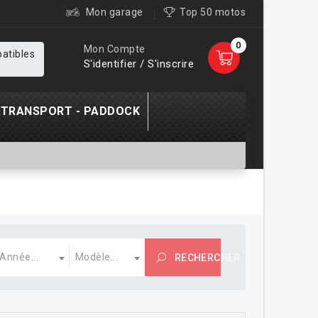
Mon garage
Top 50 motos
0
Mon Compte
patibles
S'identifier / S'inscrire
TRANSPORT - PADDOCK
nnée
Modèle
Année...
Modèle...
RECHERCHER