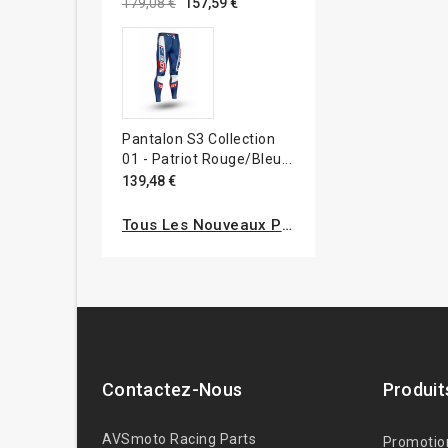
179,08 €
157,59 €
Pantalon S3 Collection
01 - Patriot Rouge/bleu...
139,48 €
Tous Les Nouveaux Produits
Contactez-Nous
Produit
AVSmoto Racing Parts
Promotio