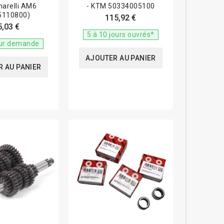
narelli AM6
- KTM 50334005100
5110800)
115,92 €
5,03 €
5 à 10 jours ouvrés*
sur demande
AJOUTER AU PANIER
 AU PANIER