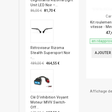
Unit LED Noir –...
86,00 €
81,70 €
Car
Kit roulemen
vitesse - Mi
47,
en réappro
Rétroviseur Rizoma
AJOUTER 
Stealth Supersport Noir
-...
489,00 €
464,55 €
Affichage de
Clé D'inhibition Voyant
Moteur MIVV Switch-
Off...