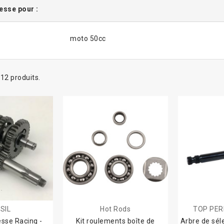
tesse pour :
moto 50cc
a 12 produits.
SIL
Hot Rods
TOP PE
esse Racing -
Kit roulements boîte de
Arbre de sél