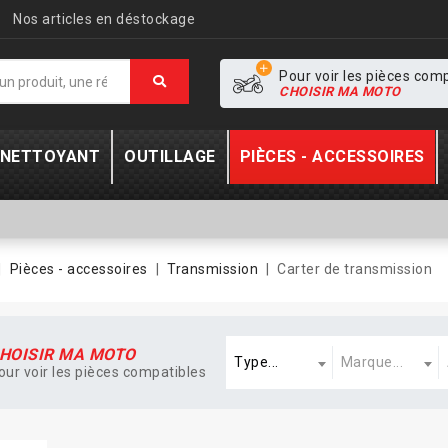
Nos articles en déstockage
Pour voir les pièces com
CHOISIR MA MOTO
- NETTOYANT
OUTILLAGE
PIÈCES - ACCESSOIRES
Pièces - accessoires
Transmission
Carter de transmission
Type
Marque
A
HOISIR MA MOTO
Type...
Marque...
our voir les pièces compatibles