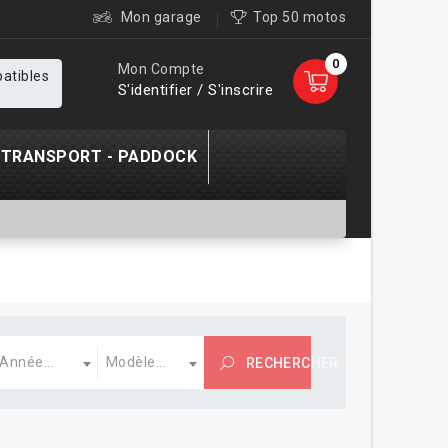
Mon garage
Top 50 motos
0
Mon Compte
patibles
S'identifier / S'inscrire
TRANSPORT - PADDOCK
nnée
Modèle
Année...
Modèle...
RECHERCHER