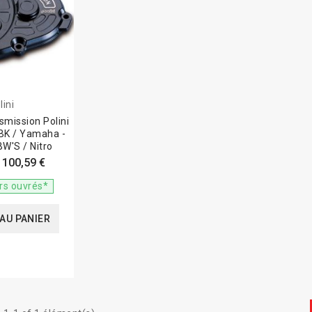
lini
smission Polini
MBK / Yamaha -
BW'S / Nitro
100,59 €
urs ouvrés*
AU PANIER