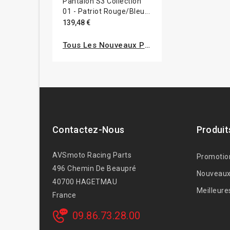
Pantalon S3 Collection
01 - Patriot Rouge/bleu...
139,48 €
Tous Les Nouveaux Produits
Contactez-Nous
Produit
AVSmoto Racing Parts
Promotio
496 Chemin De Beaupré
Nouveaux
40700 HAGETMAU
Meilleure
France
09.86.73.28.00