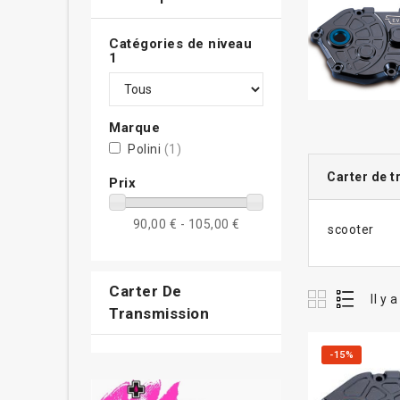
Catégories de niveau
1
Marque
Polini
(1)
Carter de t
Prix
90,00 € - 105,00 €
scooter
Carter De
Il y 
Transmission
-15%