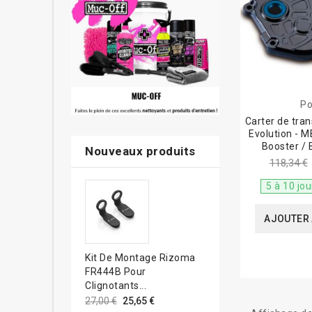
Po
Carter de tran
Evolution - 
Booster / 
Nouveaux produits
118,34 €
5 à 10 jo
AJOUTER 
Kit De Montage Rizoma
FR444B Pour
Clignotants...
27,00 €
25,65 €