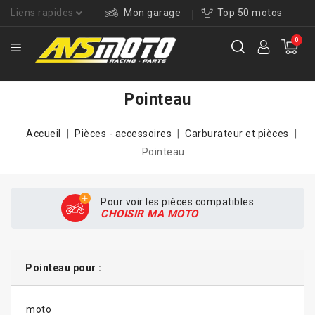
Liens rapides
Mon garage
Top 50 motos
0
Pointeau
Accueil
Pièces - accessoires
Carburateur et pièces
Pointeau
Pour voir les pièces compatibles
CHOISIR MA MOTO
Pointeau pour :
moto