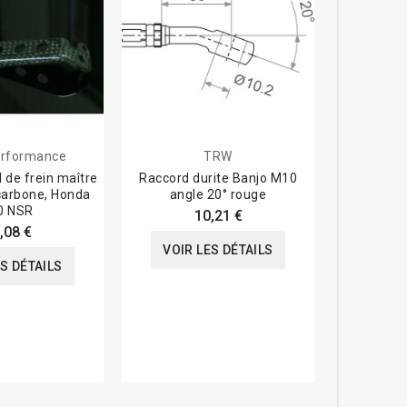
rformance
TRW
 de frein maître
Raccord durite Banjo M10
Bocal maitr
 carbone, Honda
angle 20° rouge
séparé - 1
0 NSR
10,21 €
,08 €
VOIR LES DÉTAILS
ES DÉTAILS
VOIR