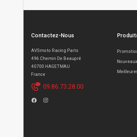
Contactez-Nous
Produit
AVSmoto Racing Parts
Promotio
496 Chemin De Beaupré
Nouveaux
40700 HAGETMAU
Meilleure
France
09.86.73.28.00