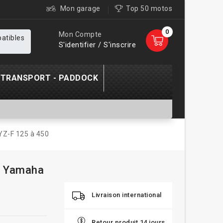
Mon garage
Top 50 motos
0
Mon Compte
patibles
S'identifier / S'inscrire
TRANSPORT - PADDOCK
 YZ-F 125 à 450
 - Yamaha
Livraison international
Retour produit 14 jours