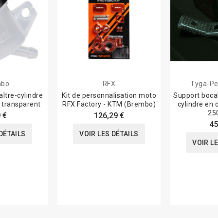
mbo
RFX
Tyga-Pe
ître-cylindre
Kit de personnalisation moto
Support bocal
transparent
RFX Factory - KTM (Brembo)
cylindre en
25
 €
126,29 €
45
DÉTAILS
VOIR LES DÉTAILS
VOIR L