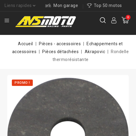
Liens rapides
Mon garage
Top 50 motos
0
Accueil
Pièces - accessoires
Echappements et
accessoires
Pièces détachées
Akrapovic
Rondelle
thermorésistante
PROMO !