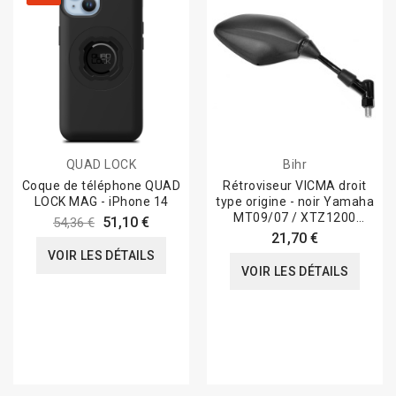
QUAD LOCK
Bihr
Coque de téléphone QUAD
Rétroviseur VICMA droit
LOCK MAG - iPhone 14
type origine - noir Yamaha
MT09/07 / XTZ1200
51,10 €
54,36 €
Super...
21,70 €
VOIR LES DÉTAILS
VOIR LES DÉTAILS