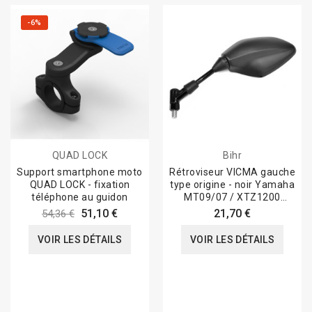
-6%
QUAD LOCK
Bihr
Support smartphone moto
Rétroviseur VICMA gauche
QUAD LOCK - fixation
type origine - noir Yamaha
téléphone au guidon
MT09/07 / XTZ1200
Super...
51,10 €
21,70 €
54,36 €
VOIR LES DÉTAILS
VOIR LES DÉTAILS