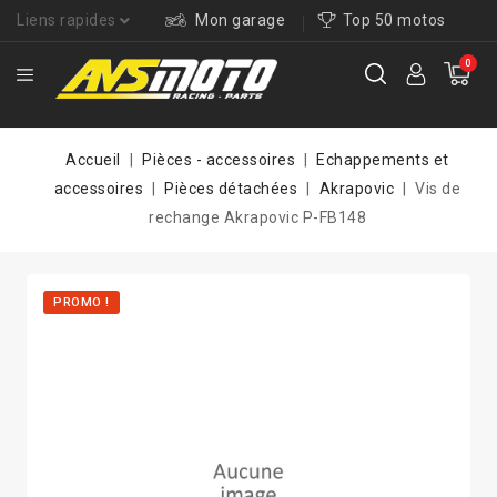
Liens rapides
Mon garage
Top 50 motos
0
Accueil
Pièces - accessoires
Echappements et
accessoires
Pièces détachées
Akrapovic
Vis de
rechange Akrapovic P-FB148
PROMO !