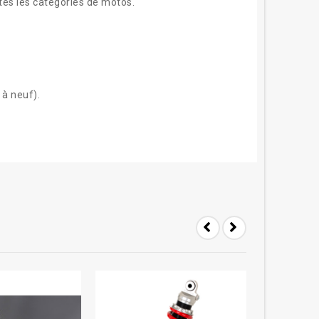
tes les catégories de motos.
t à neuf).