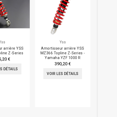
Yss
Yss
r arrière YSS
Amortisseur arrière YSS
Bi-amorti
line Z-Series
MZ366 Topline Z-Series -
TD2
Yamaha YZF 1000 R
5,20 €
390,20 €
ES DÉTAILS
VOIR
VOIR LES DÉTAILS