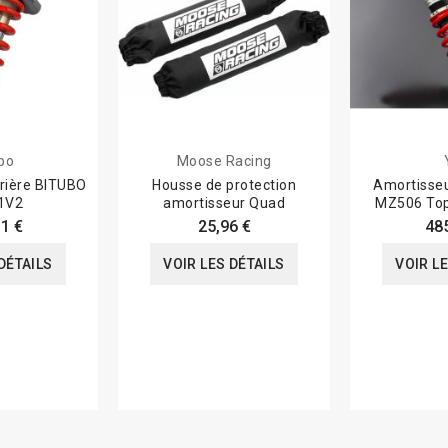
bo
Moose Racing
rière BITUBO
Housse de protection
Amortisseu
1V2
amortisseur Quad
MZ506 Top
1 €
25,96 €
48
DÉTAILS
VOIR LES DÉTAILS
VOIR L