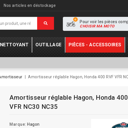
Nos articles en déstockage
Pour voir les pièces com
CHOISIR MA MOTO
- NETTOYANT
OUTILLAGE
PIÈCES - ACCESSOIRES
Amortisseur
Amortisseur réglable Hagon, Honda 400 RVF VFR N
Amortisseur réglable Hagon, Honda 40
VFR NC30 NC35
Marque:
Hagon