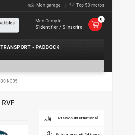
Mon garage
Top 50 motos
0
Mon Compte
patibles
S'identifier / S'inscrire
TRANSPORT - PADDOCK
C30 NC35
0 RVF
Livraison international
Retour produit 14 jours