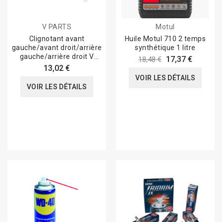
V PARTS
Motul
Clignotant avant
Huile Motul 710 2 temps
gauche/avant droit/arrière
synthétique 1 litre
gauche/arrière droit V
17,37 €
18,48 €
PARTS type...
13,02 €
VOIR LES DÉTAILS
VOIR LES DÉTAILS