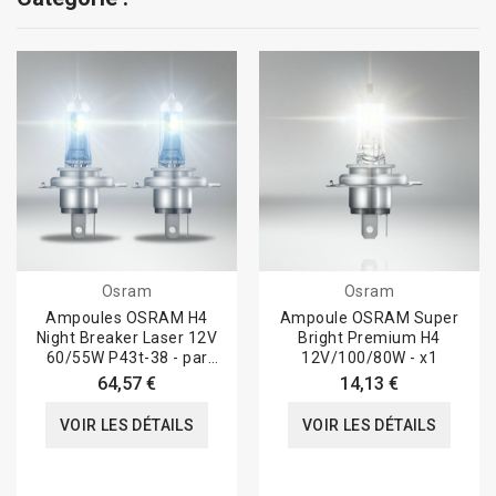
Osram
Osram
Ampoules OSRAM H4
Ampoule OSRAM Super
Night Breaker Laser 12V
Bright Premium H4
60/55W P43t-38 - par
12V/100/80W - x1
paire
64,57 €
14,13 €
VOIR LES DÉTAILS
VOIR LES DÉTAILS