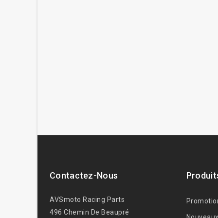
Contactez-Nous
Produit
AVSmoto Racing Parts
Promotio
496 Chemin De Beaupré
Nouveaux