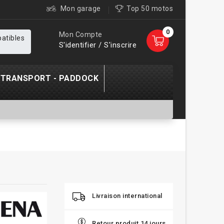
Mon garage
Top 50 motos
0
Mon Compte
patibles
S'identifier / S'inscrire
TRANSPORT - PADDOCK
Livraison international
Retour produit 14 jours