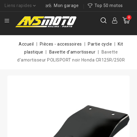
Liens rapides
Mon garage
Top 50 motos
0
Accueil
Pièces - accessoires
Partie cycle
Kit
plastique
Bavette d'amortisseur
Bavette
d'amortisseur POLISPORT noir Honda CR125R/250R