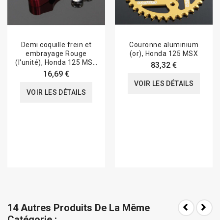
Demi coquille frein et
Couronne aluminium
embrayage Rouge
(or), Honda 125 MSX
(l'unité), Honda 125 MSX
83,32 €
GROM
16,69 €
VOIR LES DÉTAILS
VOIR LES DÉTAILS
14 Autres Produits De La Même
Catégorie :