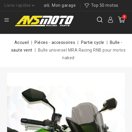
Liens rapides
Mon garage
Top 50 motos
0
Accueil
Pièces - accessoires
Partie cycle
Bulle -
saute vent
Bulle universel MRA Racing RNB pour motos
naked