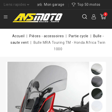
Liens rapides
Mon garage
Top 50 motos
0
Accueil
Pièces - accessoires
Partie cycle
Bulle -
saute vent
Bulle MRA Touring TM - Honda Africa Twin
1000