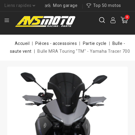
Liens rapides
Mon garage
Top 50 motos
0
Accueil
Pièces - accessoires
Partie cycle
Bulle -
saute vent
Bulle MRA Touring "TM" - Yamaha Tracer 700