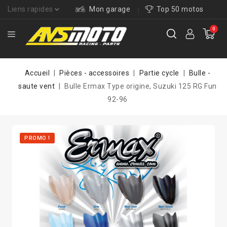
Liens rapides
Mon garage
Top 50 motos
0
Accueil
Pièces - accessoires
Partie cycle
Bulle -
saute vent
Bulle Ermax Type origine, Suzuki 125 RG Fun
92-96
PROMO !