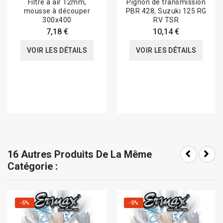
Filtre à air 12mm,
Pignon de transmission
mousse à découper
PBR 428, Suzuki 125 RG
300x400
RV TSR
7,18 €
10,14 €
VOIR LES DÉTAILS
VOIR LES DÉTAILS
16 Autres Produits De La Même
Catégorie :
-5%
-5%