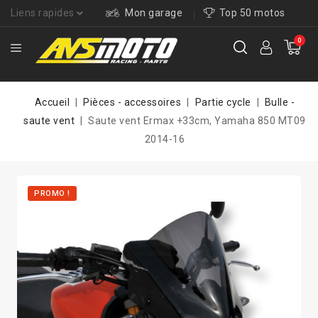
Liens rapides
Mon garage
Top 50 motos
0
Accueil
Pièces - accessoires
Partie cycle
Bulle -
saute vent
Saute vent Ermax +33cm, Yamaha 850 MT09
2014-16
PROMO !