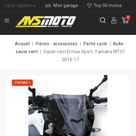
Liens rapides
Mon garage
Top 50 motos
0
Accueil
Pièces - accessoires
Partie cycle
Bulle -
saute vent
Saute vent Ermax Sport, Yamaha MT07
2014-17
PROMO !