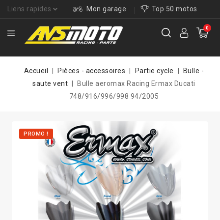
Liens rapides
Mon garage
Top 50 motos
0
Accueil
Pièces - accessoires
Partie cycle
Bulle -
saute vent
Bulle aeromax Racing Ermax Ducati
748/916/996/998 94/2005
PROMO !