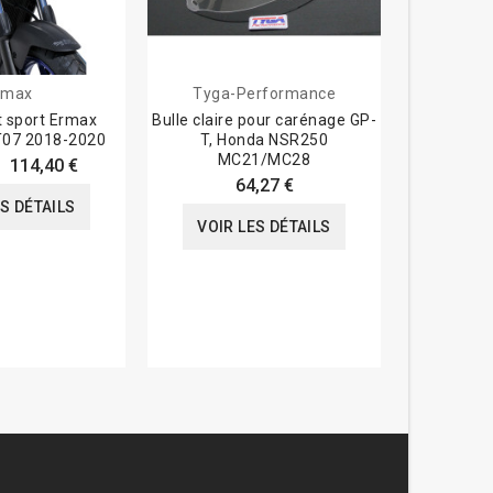
rmax
Tyga-Performance
t sport Ermax
Bulle claire pour carénage GP-
Bulle Tai
07 2018-2020
T, Honda NSR250
Honda 
MC21/MC28
114,40 €
175,0
64,27 €
ES DÉTAILS
VOIR
VOIR LES DÉTAILS