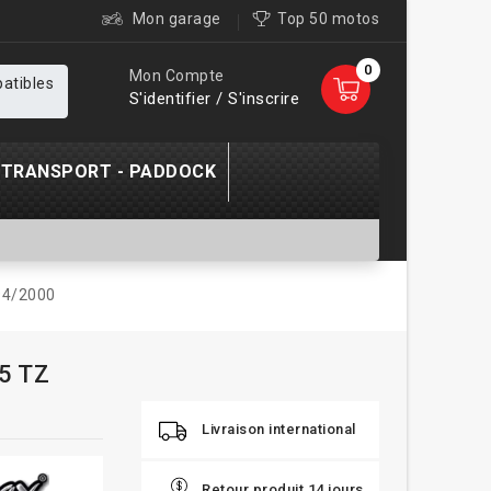
Mon garage
Top 50 motos
0
Mon Compte
patibles
S'identifier / S'inscrire
TRANSPORT - PADDOCK
94/2000
5 TZ
Livraison international
Retour produit 14 jours