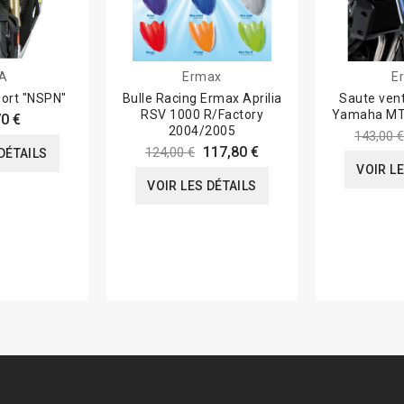
A
Ermax
E
ort "NSPN"
Bulle Racing Ermax Aprilia
Saute ven
RSV 1000 R/Factory
Yamaha MT
0 €
2004/2005
143,00 €
117,80 €
124,00 €
DÉTAILS
VOIR L
VOIR LES DÉTAILS