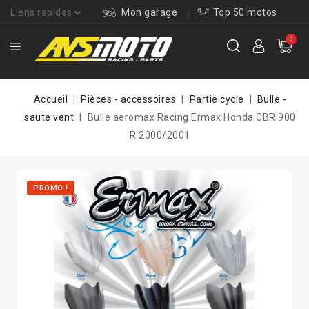
Liens rapides
Mon garage
Top 50 motos
0
Accueil
Pièces - accessoires
Partie cycle
Bulle -
saute vent
Bulle aeromax Racing Ermax Honda CBR 900
R 2000/2001
PROMO !