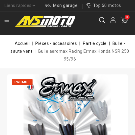
Liens rapides
Mon garage
Top 50 motos
0
Accueil
Pièces - accessoires
Partie cycle
Bulle -
saute vent
Bulle aeromax Racing Ermax Honda NSR 250
95/96
PROMO !