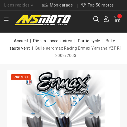
Liens rapides
Mon garage
Top 50 motos
0
Accueil
Pièces - accessoires
Partie cycle
Bulle -
saute vent
Bulle aeromax Racing Ermax Yamaha YZF R1
2002/2003
PROMO !