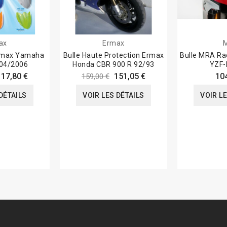
ax
Ermax
Ermax Yamaha
Bulle Haute Protection Ermax
Bulle MRA Ra
04/2006
Honda CBR 900 R 92/93
YZF-
117,80 €
151,05 €
10
159,00 €
DÉTAILS
VOIR LES DÉTAILS
VOIR L