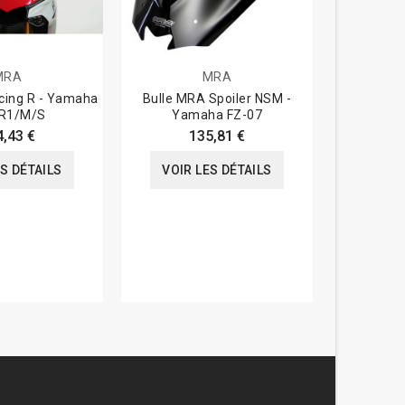
MRA
MRA
cing R - Yamaha
Bulle MRA Spoiler NSM -
Bulle Tour
R1/M/S
Yamaha FZ-07
BM
4,43 €
135,81 €
ES DÉTAILS
VOIR LES DÉTAILS
VOIR