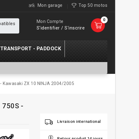
Mon garage
Top 50 motos
0
Mon Compte
patibles
S'identifier / S'inscrire
TRANSPORT - PADDOCK
 - Kawasaki ZX 10 NINJA 2004/2005
 750S -
Livraison international
Retour produit 14 jours