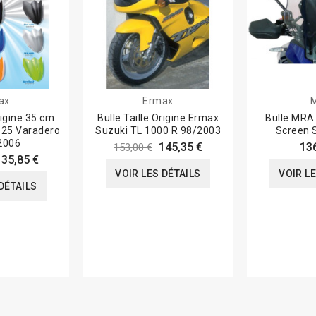
ax
Ermax
rigine 35 cm
Bulle Taille Origine Ermax
Bulle MRA
25 Varadero
Suzuki TL 1000 R 98/2003
Screen 
2006
145,35 €
13
153,00 €
135,85 €
VOIR LES DÉTAILS
VOIR L
DÉTAILS