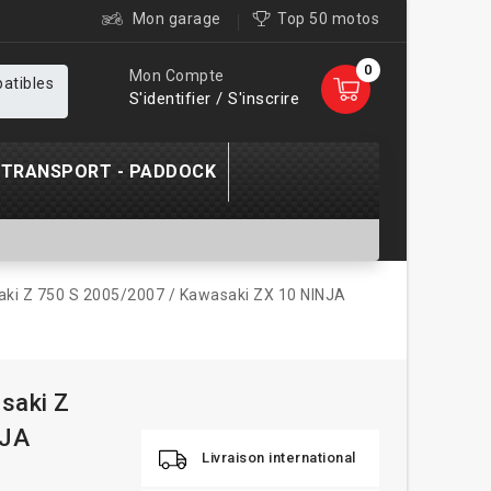
Mon garage
Top 50 motos
0
Mon Compte
patibles
S'identifier / S'inscrire
TRANSPORT - PADDOCK
saki Z 750 S 2005/2007 / Kawasaki ZX 10 NINJA
asaki Z
NJA
Livraison international