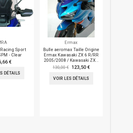
MRA
Ermax
 Racing Sport
Bulle aeromax Taille Origine
Bulle Aér
SPM - Clear
Ermax Kawasaki ZX 6 R/RR
Honda CBR
2005/2008 / Kawasaki ZX...
6,66 €
130,0
123,50 €
130,00 €
ES DÉTAILS
VOIR
VOIR LES DÉTAILS