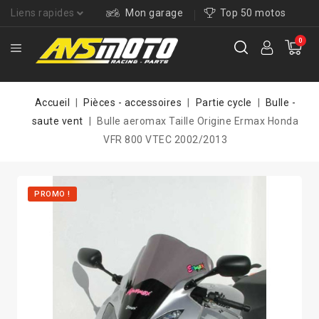
Liens rapides
Mon garage
Top 50 motos
0
Accueil
Pièces - accessoires
Partie cycle
Bulle -
saute vent
Bulle aeromax Taille Origine Ermax Honda
VFR 800 VTEC 2002/2013
PROMO !