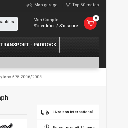
Mon garage
Top 50 motos
0
Mon Compte
patibles
S'identifier / S'inscrire
TRANSPORT - PADDOCK
Daytona 675 2006/2008
mph
Livraison international
Retour produit 14 jours