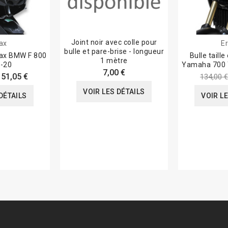
Joint noir avec colle pour
ax
E
bulle et pare-brise - longueur
max BMW F 800
Bulle taill
1 mètre
-20
Yamaha 700 
7,00 €
151,05 €
134,00 €
VOIR LES DÉTAILS
DÉTAILS
VOIR L