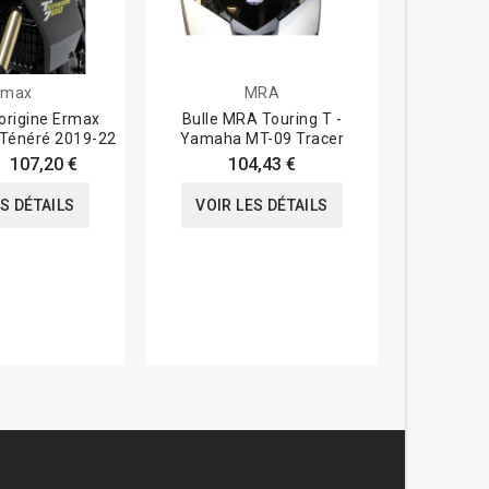
rmax
MRA
e origine Ermax
Bulle MRA Touring T -
Bulle M
Ténéré 2019-22
Yamaha MT-09 Tracer
Yamah
107,20 €
104,43 €
ES DÉTAILS
VOIR LES DÉTAILS
VOIR