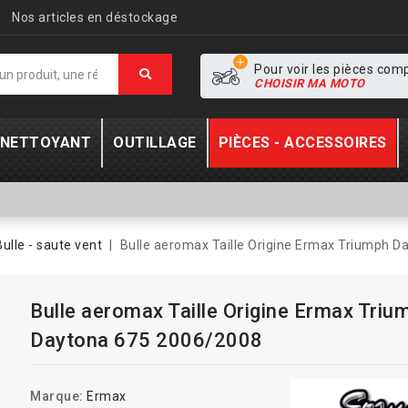
Nos articles en déstockage
Pour voir les pièces com
CHOISIR MA MOTO
- NETTOYANT
OUTILLAGE
PIÈCES - ACCESSOIRES
Bulle - saute vent
Bulle aeromax Taille Origine Ermax Triumph 
Bulle aeromax Taille Origine Ermax Triu
Daytona 675 2006/2008
Marque:
Ermax