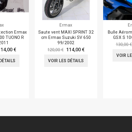
ax
Ermax
E
tection Ermax
Saute vent MAXI SPRINT 32
Bulle Aéro
000 TUONO R
cm Ermax Suzuki SV 650
GSX S 10
2011
99/2002
130,00 €
114,00 €
114,00 €
120,00 €
VOIR L
DÉTAILS
VOIR LES DÉTAILS