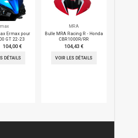
rmax
MRA
max Ermax pour
Bulle MRA Racing R - Honda
Bulle MRA 
00 GT 22-23
CBR1000R/RR
DL6
104,00 €
104,43 €
ES DÉTAILS
VOIR LES DÉTAILS
VOIR