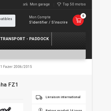
Mon garage
Top 50 motos
0
Mon Compte
patibles
S'identifier / S'inscrire
TRANSPORT - PADDOCK
Z1 Fazer 2006/2015
aha FZ1
Livraison international
Retour produit 14 jours