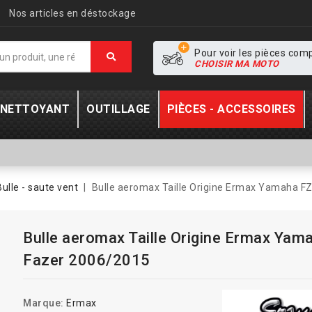
Nos articles en déstockage
Pour voir les pièces com
CHOISIR MA MOTO
- NETTOYANT
OUTILLAGE
PIÈCES - ACCESSOIRES
Bulle - saute vent
Bulle aeromax Taille Origine Ermax Yamaha F
Bulle aeromax Taille Origine Ermax Yam
Fazer 2006/2015
Marque:
Ermax