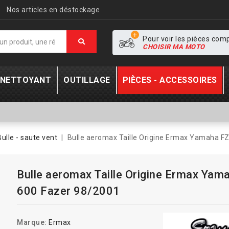
Nos articles en déstockage
Pour voir les pièces com
CHOISIR MA MOTO
- NETTOYANT
OUTILLAGE
PIÈCES - ACCESSOIRES
Bulle - saute vent
Bulle aeromax Taille Origine Ermax Yamaha F
Bulle aeromax Taille Origine Ermax Yam
600 Fazer 98/2001
Marque:
Ermax