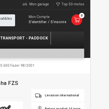
Mon garage
Top 50 motos
0
Mon Compte
patibles
S'identifier / S'inscrire
TRANSPORT - PADDOCK
ZS 600 Fazer 98/2001
aha FZS
Livraison international
Retour produit 14 jours