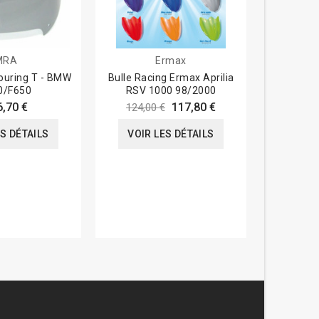
MRA
Ermax
ouring T - BMW
Bulle Racing Ermax Aprilia
Bulle Tai
0/F650
RSV 1000 98/2000
Suzuki
2
6,70 €
117,80 €
124,00 €
120,0
ES DÉTAILS
VOIR LES DÉTAILS
VOIR