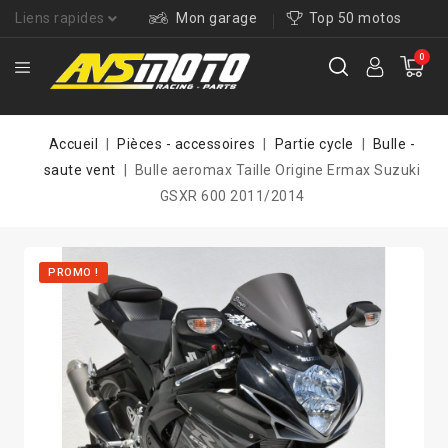
Liens rapides
Mon garage
Top 50 motos
0
Accueil
Pièces - accessoires
Partie cycle
Bulle -
saute vent
Bulle aeromax Taille Origine Ermax Suzuki
GSXR 600 2011/2014
PROMO !