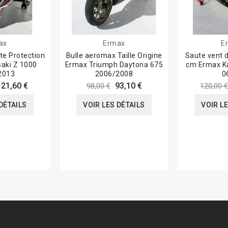
ax
Ermax
E
te Protection
Bulle aeromax Taille Origine
Saute vent 
aki Z 1000
Ermax Triumph Daytona 675
cm Ermax K
2013
2006/2008
0
121,60 €
93,10 €
98,00 €
120,00 €
DÉTAILS
VOIR LES DÉTAILS
VOIR L