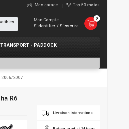
Mon garage
Top 50 motos
0
Mon Compte
patibles
S'identifier / S'inscrire
TRANSPORT - PADDOCK
6 2006/2007
aha R6
Livraison international
Retour produit 14 jours