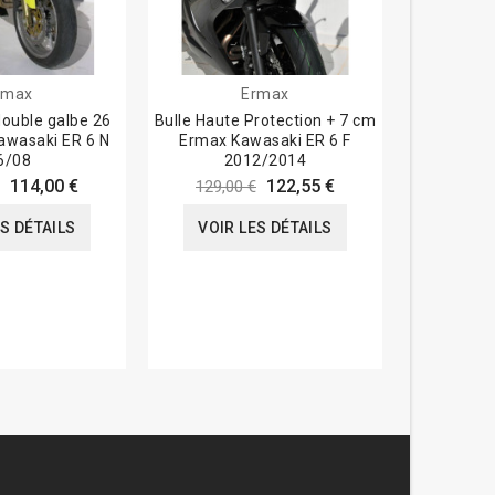
rmax
Ermax
double galbe 26
Bulle Haute Protection + 7 cm
Kit de mo
awasaki ER 6 N
Ermax Kawasaki ER 6 F
6/08
2012/2014
114,00 €
122,55 €
129,00 €
VOIR
ES DÉTAILS
VOIR LES DÉTAILS