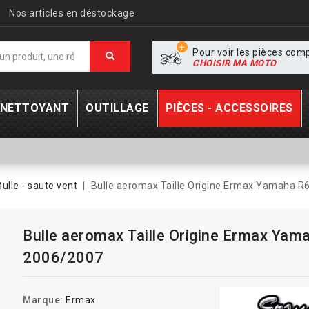
Nos articles en déstockage
Pour voir les pièces com
CHOISIR MA MOTO
- NETTOYANT
OUTILLAGE
PIÈCES - ACCESSOIRES
Bulle - saute vent
Bulle aeromax Taille Origine Ermax Yamaha R
Bulle aeromax Taille Origine Ermax Yam
2006/2007
Marque:
Ermax