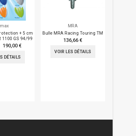
rmax
MRA
rotection + 5 cm
Bulle MRA Racing Touring TM
Bulle M
Ermax BMW R 1100 GS 94/99
136,66 €
190,00 €
VOIR LES DÉTAILS
VOIR
ES DÉTAILS