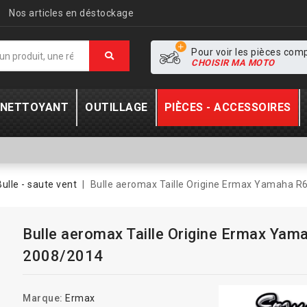
Nos articles en déstockage
Pour voir les pièces com
CHOISIR MA MOTO
- NETTOYANT
OUTILLAGE
PIÈCES - ACCESSOIRES
Bulle - saute vent
Bulle aeromax Taille Origine Ermax Yamaha R
Bulle aeromax Taille Origine Ermax Yam
2008/2014
Marque:
Ermax