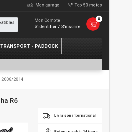
Mon garage
Top 50 motos
0
Mon Compte
patibles
S'identifier / S'inscrire
TRANSPORT - PADDOCK
6 2008/2014
aha R6
Livraison international
Retour produit 14 jours