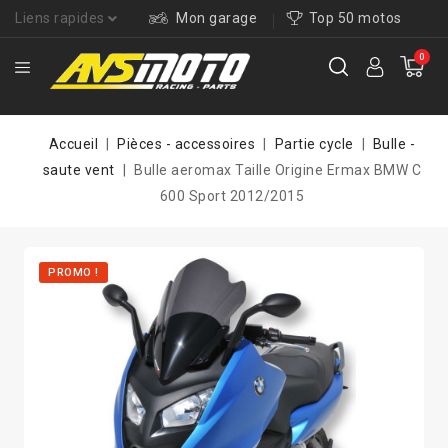
Liens rapides
Mon garage
Top 50 motos
0
Accueil
Pièces - accessoires
Partie cycle
Bulle -
saute vent
Bulle aeromax Taille Origine Ermax BMW C
600 Sport 2012/2015
PROMO !