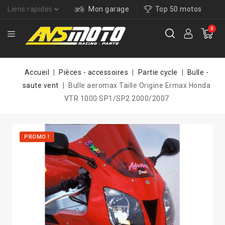
Liens rapides
Mon garage
Top 50 motos
0
Accueil
Pièces - accessoires
Partie cycle
Bulle -
saute vent
Bulle aeromax Taille Origine Ermax Honda
VTR 1000 SP1/SP2 2000/2007
PROMO !