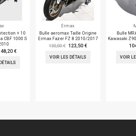
ax
Ermax
otection + 10
Bulle aeromax Taille Origine
Bulle MRA
a CBF 1000 S
Ermax Fazer FZ 8 2010/2017
Kawasaki Z9
2010
123,50 €
10
130,00 €
148,20 €
VOIR LES DÉTAILS
VOIR L
DÉTAILS