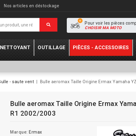
Nos articles en déstockage
Pour voir les pièces com
CHOISIR MA MOTO
- NETTOYANT
OUTILLAGE
PIÈCES - ACCESSOIRES
Bulle - saute vent
Bulle aeromax Taille Origine Ermax Yamaha Y
Bulle aeromax Taille Origine Ermax Yam
R1 2002/2003
Marque:
Ermax