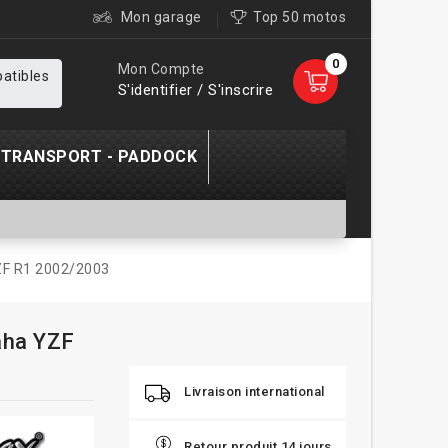
Mon garage
Top 50 motos
0
Mon Compte
patibles
S'identifier / S'inscrire
TRANSPORT - PADDOCK
ZF R1 2002/2003
aha YZF
Livraison international
Retour produit 14 jours