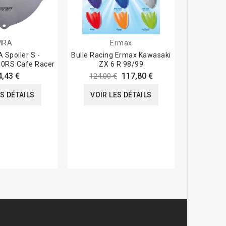
MRA
Ermax
 Spoiler S -
Bulle Racing Ermax Kawasaki
Bulle M
00RS Cafe Racer
ZX 6 R 98/99
4,43 €
117,80 €
124,00 €
VOIR
ES DÉTAILS
VOIR LES DÉTAILS