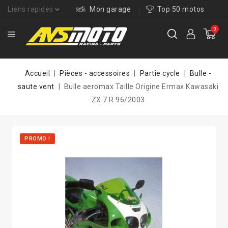
Liens rapides
Mon garage
Top 50 motos
0
Accueil
Pièces - accessoires
Partie cycle
Bulle -
saute vent
Bulle aeromax Taille Origine Ermax Kawasaki
ZX 7 R 96/2003
PROMO !