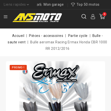
Liens rapides
Mon garage
Top 50 motos
0
Accueil
Pièces - accessoires
Partie cycle
Bulle -
saute vent
Bulle aeromax Racing Ermax Honda CBR 1000
RR 2012/2016
PROMO !