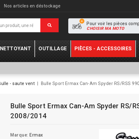
Nos articles en déstockage
Pour voir les pièces com
CHOISIR MA MOTO
- NETTOYANT
OUTILLAGE
PIÈCES - ACCESSOIRES
Bulle - saute vent
Bulle Sport Ermax Can-Am Spyder RS/RSS 99
Bulle Sport Ermax Can-Am Spyder RS/R
2008/2014
Marque:
Ermax