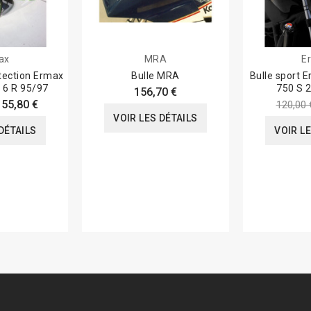
ax
MRA
E
tection Ermax
Bulle MRA
Bulle sport 
 6 R 95/97
750 S 
156,70 €
155,80 €
120,00 
VOIR LES DÉTAILS
DÉTAILS
VOIR L