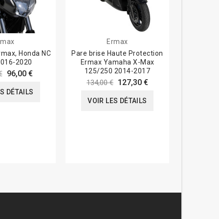
rmax
Ermax
Ermax, Honda NC
Pare brise Haute Protection
Bulle Tai
2016-2020
Ermax Yamaha X-Max
BMW F
125/250 2014-2017
96,00 €
€
175,0
127,30 €
134,00 €
ES DÉTAILS
VOIR
VOIR LES DÉTAILS