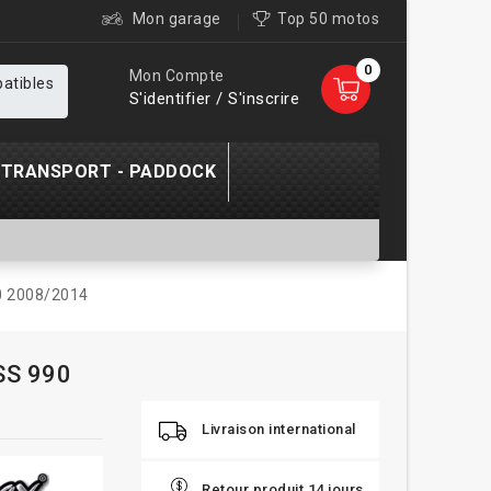
Mon garage
Top 50 motos
0
Mon Compte
patibles
S'identifier / S'inscrire
TRANSPORT - PADDOCK
0 2008/2014
SS 990
Livraison international
Retour produit 14 jours