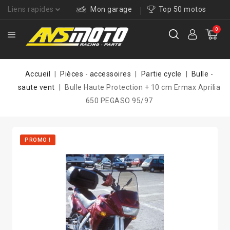
Liens rapides
Mon garage
Top 50 motos
0
Accueil
Pièces - accessoires
Partie cycle
Bulle -
saute vent
Bulle Haute Protection + 10 cm Ermax Aprilia
650 PEGASO 95/97
PROMO !