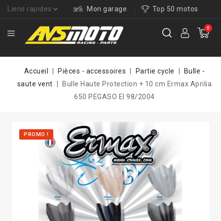
Liens rapides
Mon garage
Top 50 motos
0
Accueil
Pièces - accessoires
Partie cycle
Bulle -
saute vent
Bulle Haute Protection + 10 cm Ermax Aprilia
650 PEGASO EI 98/2004
PROMO !