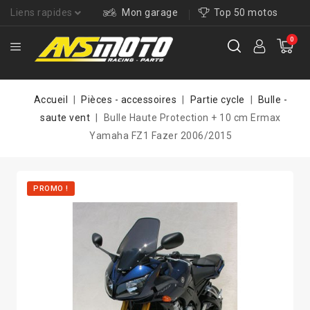
Liens rapides
Mon garage
Top 50 motos
0
Accueil
Pièces - accessoires
Partie cycle
Bulle -
saute vent
Bulle Haute Protection + 10 cm Ermax
Yamaha FZ1 Fazer 2006/2015
PROMO !