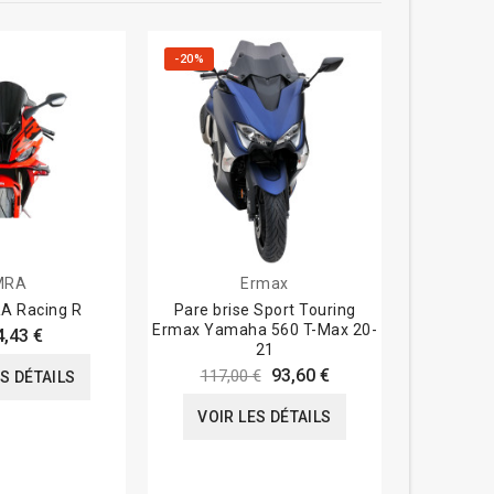
-20%
-5%
MRA
Ermax
RA Racing R
Pare brise Sport Touring
Bulle Tai
Ermax Yamaha 560 T-Max 20-
Aprilia
4,43 €
21
93,60 €
117,00 €
120,0
ES DÉTAILS
VOIR LES DÉTAILS
VOIR