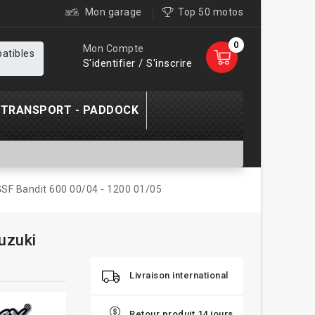
Mon garage
Top 50 motos
0
Mon Compte
patibles
S'identifier / S'inscrire
TRANSPORT - PADDOCK
GSF Bandit 600 00/04 - 1200 01/05
uzuki
Livraison international
Retour produit 14 jours