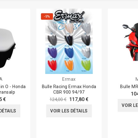
-5%
A
Ermax
in O - Honda
Bulle Racing Ermax Honda
Bulle M
ransalp
CBR 900 94/97
10
5 €
117,80 €
124,00 €
VOIR L
DÉTAILS
VOIR LES DÉTAILS