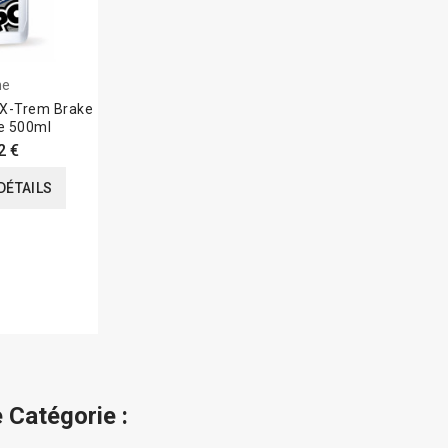
ne
n X-Trem Brake
ne 500ml
2 €
DÉTAILS
 Catégorie :