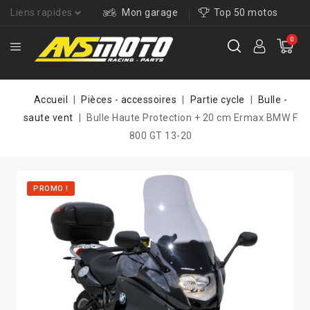
Liens rapides
Mon garage
Top 50 motos
0
Accueil
Pièces - accessoires
Partie cycle
Bulle -
saute vent
Bulle Haute Protection + 20 cm Ermax BMW F
800 GT 13-20
PROMO !