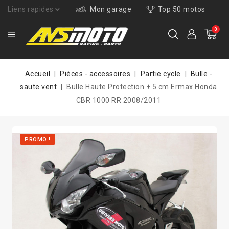
Liens rapides
Mon garage
Top 50 motos
0
Accueil
Pièces - accessoires
Partie cycle
Bulle -
saute vent
Bulle Haute Protection + 5 cm Ermax Honda
CBR 1000 RR 2008/2011
PROMO !