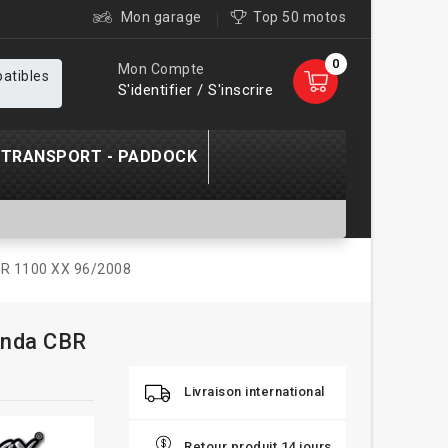
Mon garage
Top 50 motos
0
Mon Compte
patibles
S'identifier / S'inscrire
TRANSPORT - PADDOCK
BR 1100 XX 96/2008
onda CBR
Livraison international
Retour produit 14 jours