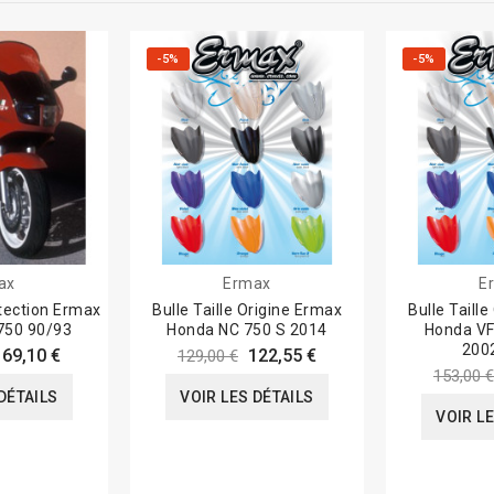
-5%
-5%
ax
Ermax
E
tection Ermax
Bulle Taille Origine Ermax
Bulle Taill
750 90/93
Honda NC 750 S 2014
Honda V
200
169,10 €
122,55 €
129,00 €
153,00 €
DÉTAILS
VOIR LES DÉTAILS
VOIR L