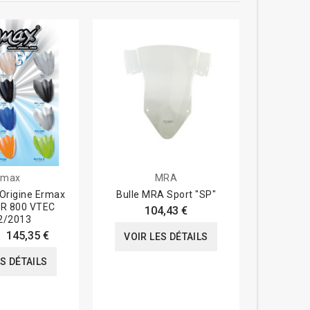
rmax
MRA
e Origine Ermax
Bulle MRA Sport "SP"
Bulle MRA 
FR 800 VTEC
RSV10
104,43 €
2/2013
145,35 €
VOIR LES DÉTAILS
VOIR
ES DÉTAILS