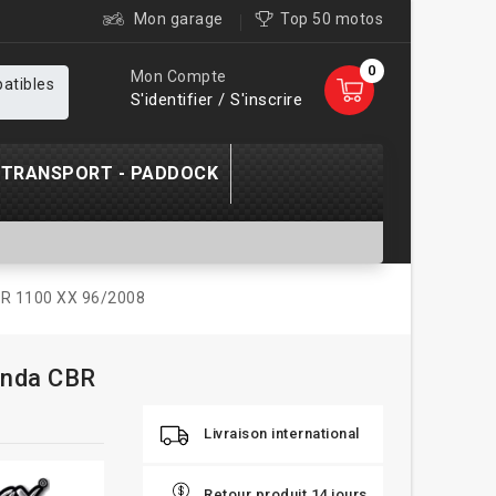
Mon garage
Top 50 motos
0
Mon Compte
patibles
S'identifier / S'inscrire
TRANSPORT - PADDOCK
BR 1100 XX 96/2008
onda CBR
Livraison international
Retour produit 14 jours