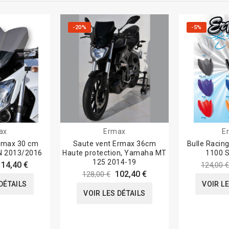
-20%
-5%
ax
Ermax
E
rmax 30 cm
Saute vent Ermax 36cm
Bulle Raci
N 2013/2016
Haute protection, Yamaha MT
1100 
125 2014-19
114,40 €
124,00 €
102,40 €
128,00 €
DÉTAILS
VOIR L
VOIR LES DÉTAILS