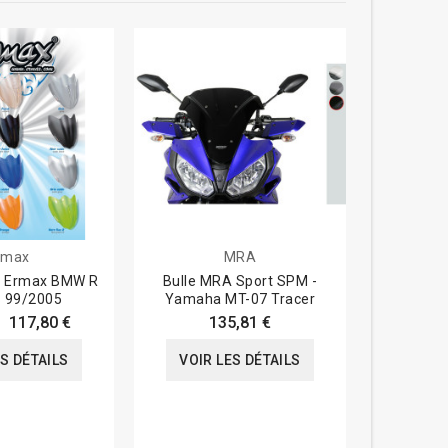
-20%
rmax
MRA
ng Ermax BMW R
Bulle MRA Sport SPM -
Bulle Aé
S 99/2005
Yamaha MT-07 Tracer
YZF 
117,80 €
135,81 €
130,0
ES DÉTAILS
VOIR LES DÉTAILS
VOIR