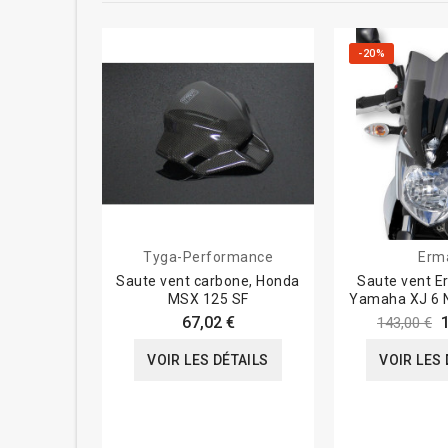
-20%
Tyga-Performance
Erm
Saute vent carbone, Honda
Saute vent E
MSX 125 SF
Yamaha XJ 6 
67,02 €
143,00 €
VOIR LES DÉTAILS
VOIR LES 