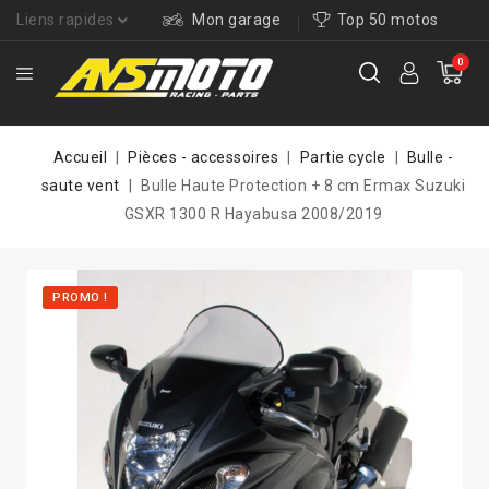
Liens rapides
Mon garage
Top 50 motos
0
Accueil
Pièces - accessoires
Partie cycle
Bulle -
saute vent
Bulle Haute Protection + 8 cm Ermax Suzuki
GSXR 1300 R Hayabusa 2008/2019
PROMO !