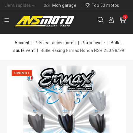
Liens rapides
Mon garage
Top 50 motos
0
Accueil
Pièces - accessoires
Partie cycle
Bulle -
saute vent
Bulle Racing Ermax Honda NSR 250 98/99
PROMO !